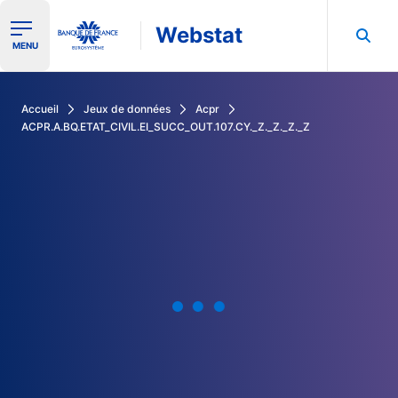
Webstat
Ouvrir le menu de navigation
MENU
Rechercher dans les données de la Banque de France
Accueil
Jeux de données
Acpr
ACPR.A.BQ.ETAT_CIVIL.EI_SUCC_OUT.107.CY._Z._Z._Z._Z