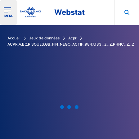
Webstat
Ouvrir le menu de navigation
MENU
Rechercher dans les données de la Banque de France
Accueil
Jeux de données
Acpr
ACPR.A.BQ.RISQUES.GB_FIN_NEGO_ACTIF_9847.183._Z._Z.PHNC._Z._Z