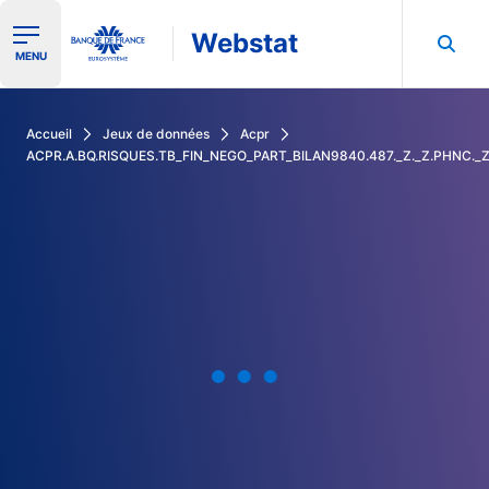
Webstat
Ouvrir le menu de navigation
MENU
Rechercher dans les données de la Banque de France
Accueil
Jeux de données
Acpr
ACPR.A.BQ.RISQUES.TB_FIN_NEGO_PART_BILAN9840.487._Z._Z.PHNC._