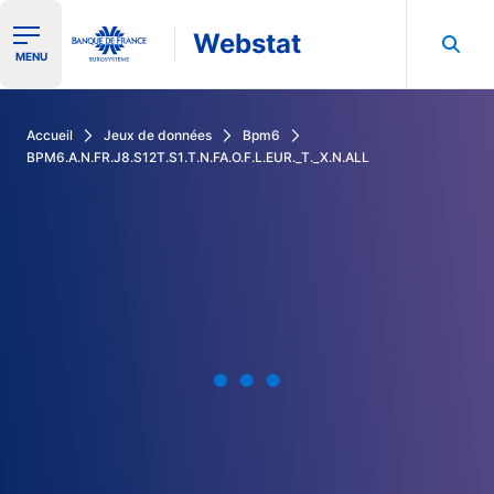
Webstat
Ouvrir le menu de navigation
MENU
Rechercher dans les données de la Banque de France
Accueil
Jeux de données
Bpm6
BPM6.A.N.FR.J8.S12T.S1.T.N.FA.O.F.L.EUR._T._X.N.ALL