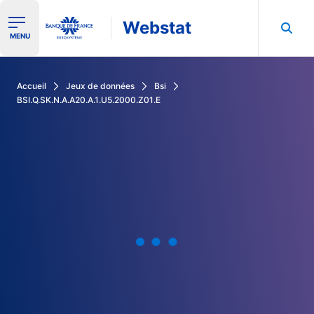
Webstat
Ouvrir le menu de navigation
MENU
Rechercher dans les données de la Banque de France
Accueil
Jeux de données
Bsi
BSI.Q.SK.N.A.A20.A.1.U5.2000.Z01.E