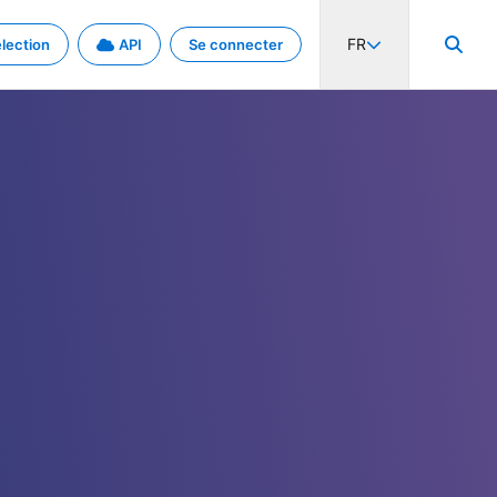
FR
lection
API
Se connecter
activité internationale et les taux. Découvrez le projet en détail.
nées et de métadonnées.
.