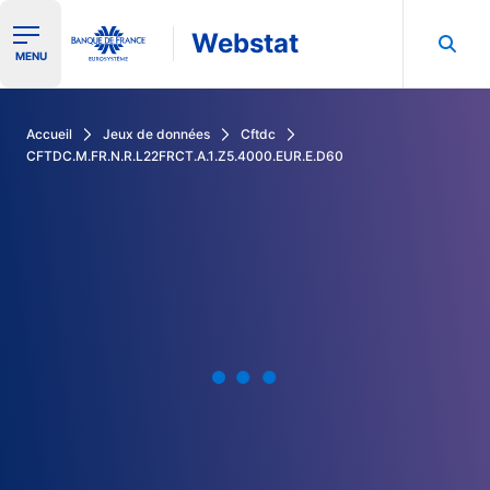
Webstat
Ouvrir le menu de navigation
MENU
Rechercher dans les données de la Banque de France
Accueil
Jeux de données
Cftdc
CFTDC.M.FR.N.R.L22FRCT.A.1.Z5.4000.EUR.E.D60