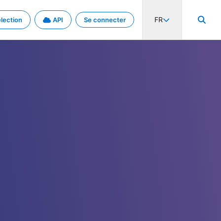
FR
lection
API
Se connecter
activité internationale et les taux. Découvrez le projet en détail.
nées et de métadonnées.
.