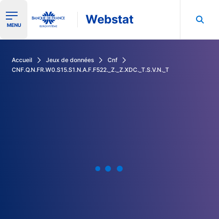
Webstat
Ouvrir le menu de navigation
MENU
Rechercher dans les données de la Banque de France
Accueil
Jeux de données
Cnf
CNF.Q.N.FR.W0.S15.S1.N.A.F.F522._Z._Z.XDC._T.S.V.N._T