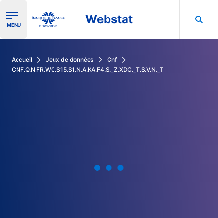
Webstat
Ouvrir le menu de navigation
MENU
Rechercher dans les données de la Banque de France
Accueil
Jeux de données
Cnf
CNF.Q.N.FR.W0.S15.S1.N.A.KA.F4.S._Z.XDC._T.S.V.N._T