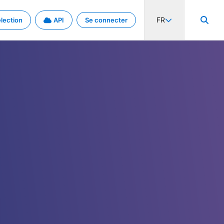
FR
lection
API
Se connecter
activité internationale et les taux. Découvrez le projet en détail.
nées et de métadonnées.
.