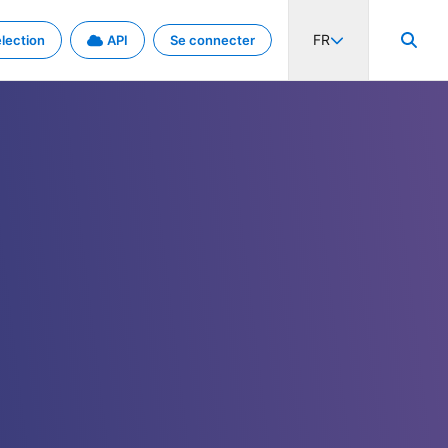
FR
lection
API
Se connecter
activité internationale et les taux. Découvrez le projet en détail.
nées et de métadonnées.
.