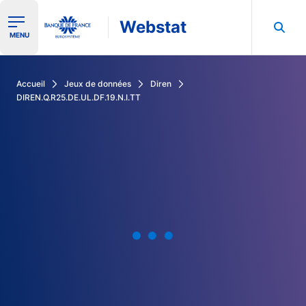
Webstat
Ouvrir le menu de navigation
MENU
Rechercher dans les données de la Banque de France
Accueil
Jeux de données
Diren
DIREN.Q.R25.DE.UL.DF.19.N.I.TT