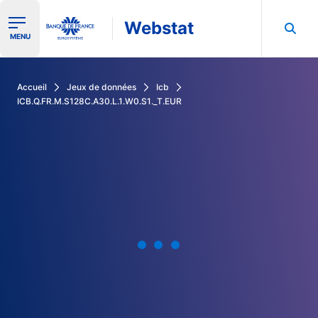
Webstat
Ouvrir le menu de navigation
MENU
Rechercher dans les données de la Banque de France
Accueil
Jeux de données
Icb
ICB.Q.FR.M.S128C.A30.L.1.W0.S1._T.EUR