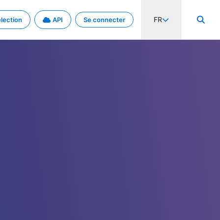
FR
lection
API
Se connecter
activité internationale et les taux. Découvrez le projet en détail.
nées et de métadonnées.
.