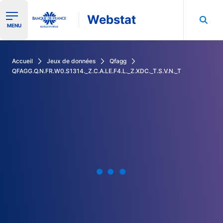
Webstat
Ouvrir le menu de navigation
MENU
Rechercher dans les données de la Banque de France
Accueil
Jeux de données
Qfagg
QFAGG.Q.N.FR.W0.S1314._Z.C.A.LE.F4.L._Z.XDC._T.S.V.N._T