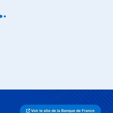
Voir le site de la Banque de France