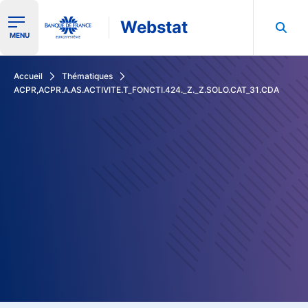
Webstat
Ouvrir le menu de navigation
MENU
Rechercher dans les données de la Banque de France
Accueil
Thématiques
ACPR,ACPR.A.AS.ACTIVITE.T_FONCTI.424._Z._Z.SOLO.CAT_31.CDA