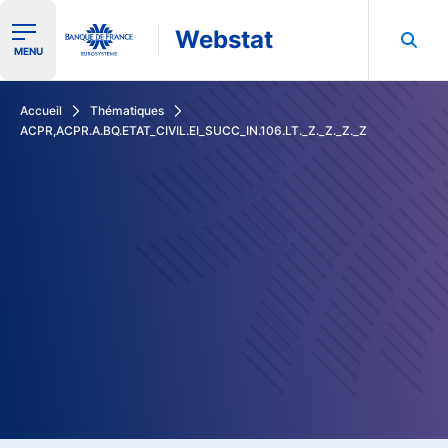
Webstat
Ouvrir le menu de navigation
MENU
Rechercher dans les données de la Banque de France
Accueil
Thématiques
ACPR,ACPR.A.BQ.ETAT_CIVIL.EI_SUCC_IN.106.LT._Z._Z._Z._Z