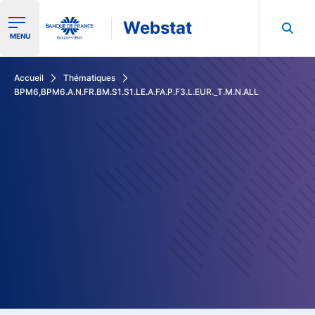
Webstat
Ouvrir le menu de navigation
MENU
Rechercher dans les données de la Banque de France
Accueil
Thématiques
BPM6,BPM6.A.N.FR.BM.S1.S1.LE.A.FA.P.F3.L.EUR._T.M.N.ALL