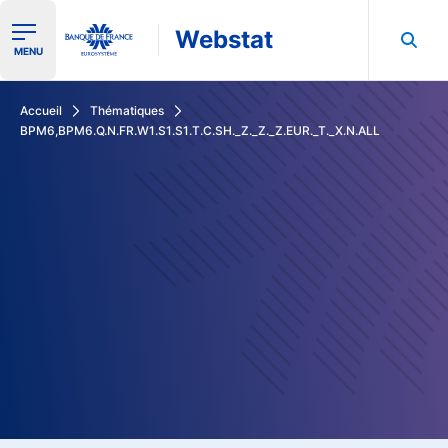
Webstat
Ouvrir le menu de navigation
MENU
Rechercher dans les données de la Banque de France
Accueil
Thématiques
BPM6,BPM6.Q.N.FR.W1.S1.S1.T.C.SH._Z._Z._Z.EUR._T._X.N.ALL