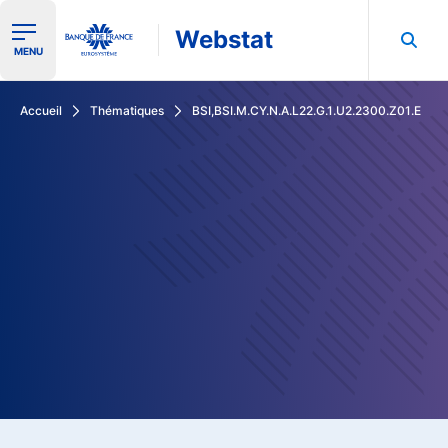
Webstat
Ouvrir le menu de navigation
MENU
Rechercher dans les données de la Banque de France
Accueil
Thématiques
BSI,BSI.M.CY.N.A.L22.G.1.U2.2300.Z01.E