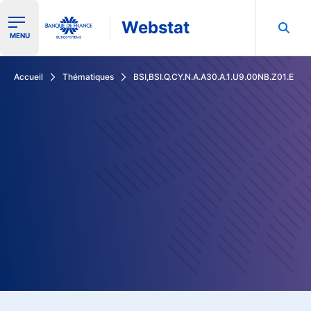
Webstat
Ouvrir le menu de navigation
MENU
Rechercher dans les données de la Banque de France
Accueil
Thématiques
BSI,BSI.Q.CY.N.A.A30.A.1.U9.00NB.Z01.E