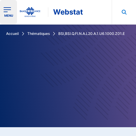
Webstat
Ouvrir le menu de navigation
MENU
Rechercher dans les données de la Banque de France
Accueil
Thématiques
BSI,BSI.Q.FI.N.A.L20.A.1.U6.1000.Z01.E