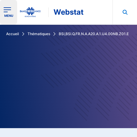
Webstat
Ouvrir le menu de navigation
MENU
Rechercher dans les données de la Banque de France
Accueil
Thématiques
BSI,BSI.Q.FR.N.A.A20.A.1.U4.00NB.Z01.E