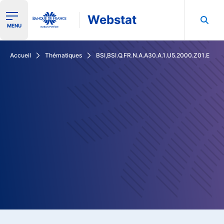
Webstat
Ouvrir le menu de navigation
MENU
Rechercher dans les données de la Banque de France
Accueil
Thématiques
BSI,BSI.Q.FR.N.A.A30.A.1.U5.2000.Z01.E