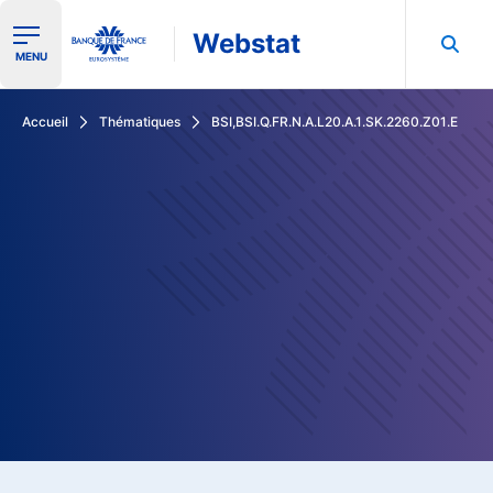
Webstat
Ouvrir le menu de navigation
MENU
Rechercher dans les données de la Banque de France
Accueil
Thématiques
BSI,BSI.Q.FR.N.A.L20.A.1.SK.2260.Z01.E