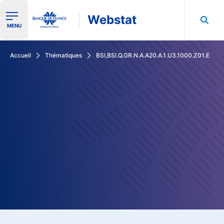
Webstat
Ouvrir le menu de navigation
MENU
Rechercher dans les données de la Banque de France
Accueil
Thématiques
BSI,BSI.Q.GR.N.A.A20.A.1.U3.1000.Z01.E