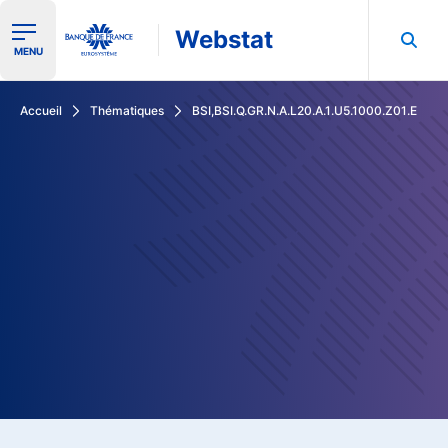
Webstat
Ouvrir le menu de navigation
MENU
Rechercher dans les données de la Banque de France
Accueil
Thématiques
BSI,BSI.Q.GR.N.A.L20.A.1.U5.1000.Z01.E