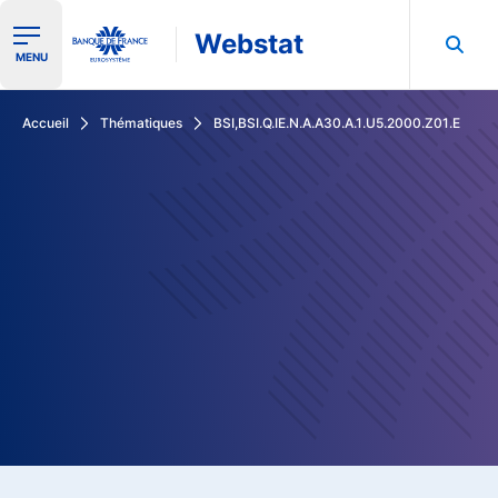
Webstat
Ouvrir le menu de navigation
MENU
Rechercher dans les données de la Banque de France
Accueil
Thématiques
BSI,BSI.Q.IE.N.A.A30.A.1.U5.2000.Z01.E