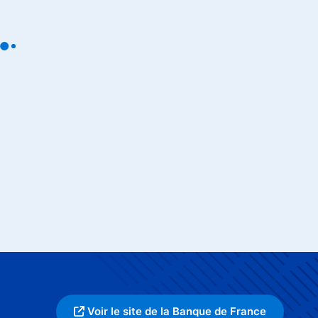
Voir le site de la Banque de France