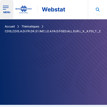
Webstat
Ouvrir le menu de navigation
MENU
Rechercher dans les données de la Banque de France
Accueil
Thématiques
CDIS,CDIS.A.DI.FR.DK.S1.IMC.LE.A.FA.D.FGED.ALL.EUR.I._X._X.FDI_T._Z