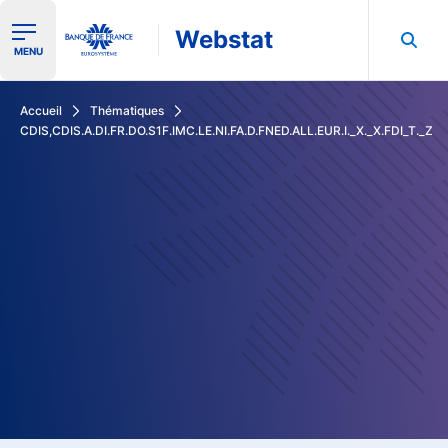
Webstat
Ouvrir le menu de navigation
MENU
Rechercher dans les données de la Banque de France
Accueil
Thématiques
CDIS,CDIS.A.DI.FR.DO.S1F.IMC.LE.NI.FA.D.FNED.ALL.EUR.I._X._X.FDI_T._Z