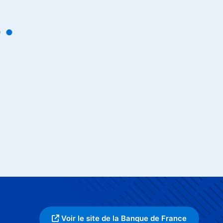
Voir le site de la Banque de France