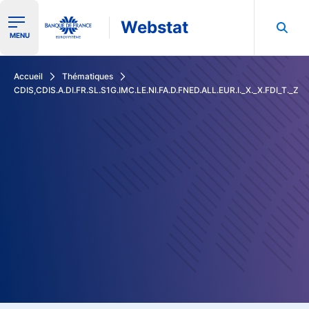
Webstat
Ouvrir le menu de navigation
MENU
Rechercher dans les données de la Banque de France
Accueil
Thématiques
CDIS,CDIS.A.DI.FR.SL.S1G.IMC.LE.NI.FA.D.FNED.ALL.EUR.I._X._X.FDI_T._Z