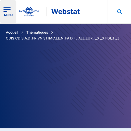
Webstat
Ouvrir le menu de navigation
MENU
Rechercher dans les données de la Banque de France
Accueil
Thématiques
CDIS,CDIS.A.DI.FR.VN.S1.IMC.LE.NI.FA.D.FL.ALL.EUR.I._X._X.FDI_T._Z