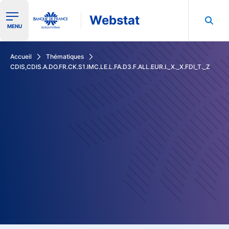
Webstat
Ouvrir le menu de navigation
MENU
Rechercher dans les données de la Banque de France
Accueil
Thématiques
CDIS,CDIS.A.DO.FR.CK.S1.IMC.LE.L.FA.D3.F.ALL.EUR.I._X._X.FDI_T._Z