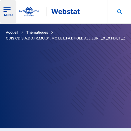
Webstat
Ouvrir le menu de navigation
MENU
Rechercher dans les données de la Banque de France
Accueil
Thématiques
CDIS,CDIS.A.DO.FR.MU.S1.IMC.LE.L.FA.D.FGED.ALL.EUR.I._X._X.FDI_T._Z