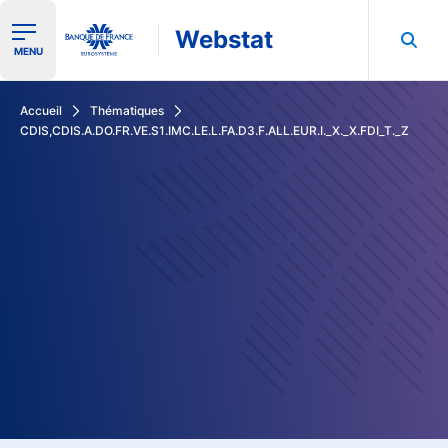
Webstat
Ouvrir le menu de navigation
MENU
Rechercher dans les données de la Banque de France
Accueil
Thématiques
CDIS,CDIS.A.DO.FR.VE.S1.IMC.LE.L.FA.D3.F.ALL.EUR.I._X._X.FDI_T._Z