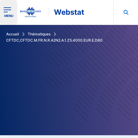
Webstat
Ouvrir le menu de navigation
MENU
Rechercher dans les données de la Banque de France
Accueil
Thématiques
CFTDC,CFTDC.M.FR.N.R.A2N2.A.1.Z5.4000.EUR.E.D80