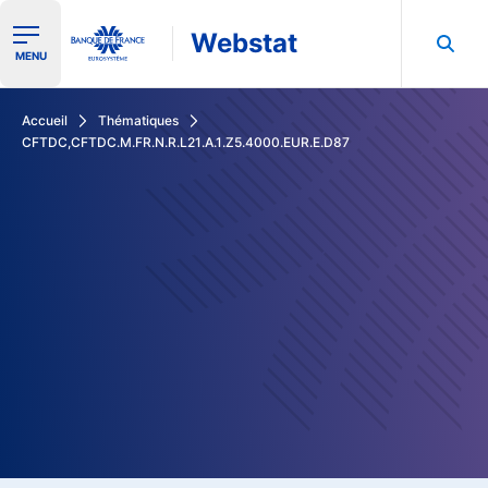
Webstat
Ouvrir le menu de navigation
MENU
Rechercher dans les données de la Banque de France
Accueil
Thématiques
CFTDC,CFTDC.M.FR.N.R.L21.A.1.Z5.4000.EUR.E.D87