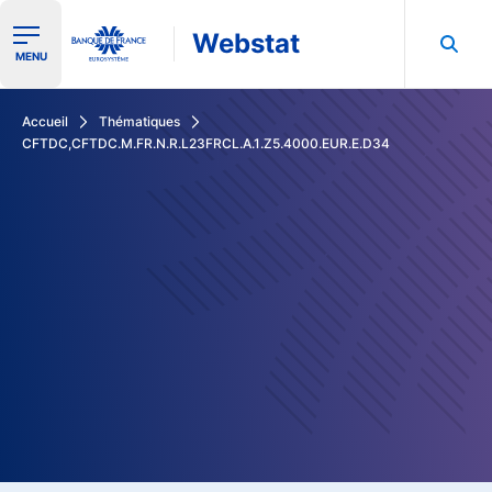
Webstat
Ouvrir le menu de navigation
MENU
Rechercher dans les données de la Banque de France
Accueil
Thématiques
CFTDC,CFTDC.M.FR.N.R.L23FRCL.A.1.Z5.4000.EUR.E.D34