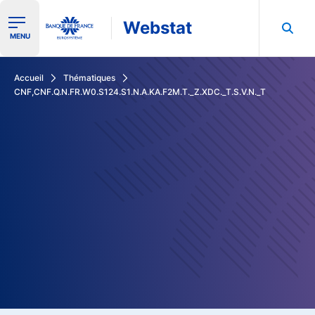
Webstat
Ouvrir le menu de navigation
MENU
Rechercher dans les données de la Banque de France
Accueil
Thématiques
CNF,CNF.Q.N.FR.W0.S124.S1.N.A.KA.F2M.T._Z.XDC._T.S.V.N._T