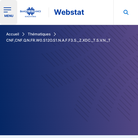
Webstat
Ouvrir le menu de navigation
MENU
Rechercher dans les données de la Banque de France
Accueil
Thématiques
CNF,CNF.Q.N.FR.W0.S12O.S1.N.A.F.F3.S._Z.XDC._T.S.V.N._T