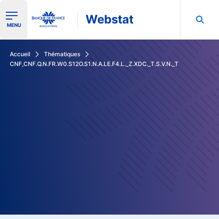
Webstat
Ouvrir le menu de navigation
MENU
Rechercher dans les données de la Banque de France
Accueil
Thématiques
CNF,CNF.Q.N.FR.W0.S12O.S1.N.A.LE.F4.L._Z.XDC._T.S.V.N._T