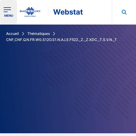
Webstat
Ouvrir le menu de navigation
MENU
Rechercher dans les données de la Banque de France
Accueil
Thématiques
CNF,CNF.Q.N.FR.W0.S12O.S1.N.A.LE.F522._Z._Z.XDC._T.S.V.N._T