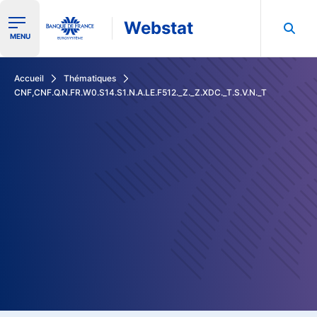
Webstat
Ouvrir le menu de navigation
MENU
Rechercher dans les données de la Banque de France
Accueil
Thématiques
CNF,CNF.Q.N.FR.W0.S14.S1.N.A.LE.F512._Z._Z.XDC._T.S.V.N._T