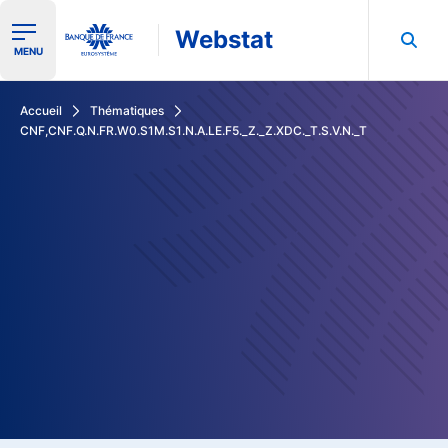
Webstat
Ouvrir le menu de navigation
MENU
Rechercher dans les données de la Banque de France
Accueil
Thématiques
CNF,CNF.Q.N.FR.W0.S1M.S1.N.A.LE.F5._Z._Z.XDC._T.S.V.N._T