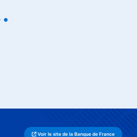
Voir le site de la Banque de France