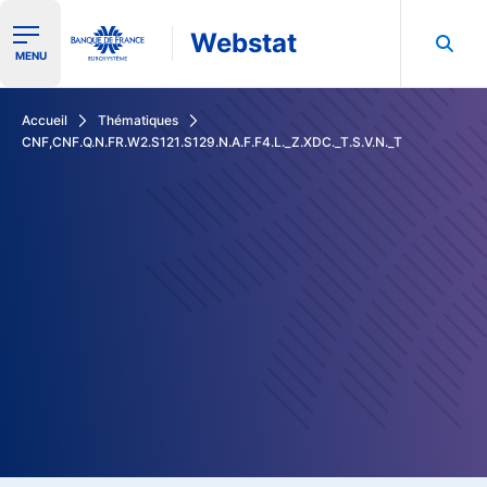
Webstat
Ouvrir le menu de navigation
MENU
Rechercher dans les données de la Banque de France
Accueil
Thématiques
CNF,CNF.Q.N.FR.W2.S121.S129.N.A.F.F4.L._Z.XDC._T.S.V.N._T